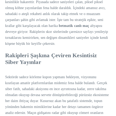
kesinlikle hakarettir. Piyasada sadece saniyeleri çalan, piksel piksel
olmuş köhne yayınlardan fena halde daraldık. İçindeki amansız avcı,
sahadaki o ateşli rekabeti anlık olarak takip etmek ve o muazzam
çarpanları şahin gibi avlamak ister. İşte tam bu stratejik eşikte, seni
krallar gibi karşılayacak olan harika
betmatik canlı maç
altyapısı
devreye giriyor. Rakiplerin skor sitelerinde çaresizce sayfayı yenileyip
tırnaklarını kemirirken, sen değişen dinamikleri saniyeler içinde kendi
köşene büyük bir keyifle çekersin.
Rakipleri Şaşkına Çeviren Kesintisiz
Siber Yayınlar
Sektörde sadece körleme kupon yapmanı bekleyen, vizyonunu
kısıtlayan amatör platformlardan midemiz fena halde bulandı. Gerçek
siber fatih, sahadaki aksiyonu en ince ayrıntısına kadar, zerre takılma
olmadan okuyup devasa servete dönüştürebileceği pürüzsüz ekosisteme
her daim ihtiyaç duyar. Kusursuz akan bu şatafatlı sistemde, topun
yönünden hakemin mimiklerine kadar her detayı tamamen özgürce
analiz edersin. Maçın gidişatını radar gibi okuyup cömert oranların