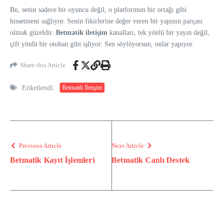
Bu, senin sadece bir oyuncu değil, o platformun bir ortağı gibi
hissetmeni sağlıyor. Senin fikirlerine değer veren bir yapının parçası
olmak güzeldir.
Betmatik iletişim
kanalları, tek yönlü bir yayın değil,
çift yönlü bir otoban gibi işliyor. Sen söylüyorsun, onlar yapıyor.
Share this Article
Etiketlendi:
Betmatik İletişim
Previous Article
Next Article
Betmatik Kayıt İşlemleri
Betmatik Canlı Destek