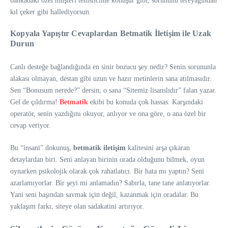
bankadaki özel müşteri temsilcinle konuşur gibi, sorununu tereyağından
kıl çeker gibi hallediyorsun.
Kopyala Yapıştır Cevaplardan Betmatik İletişim ile Uzak
Durun
Canlı desteğe bağlandığında en sinir bozucu şey nedir? Senin sorununla
alakası olmayan, destan gibi uzun ve hazır metinlerin sana atılmasıdır.
Sen “Bonusum nerede?” dersin, o sana “Sitemiz lisanslıdır” falan yazar.
Gel de çıldırma!
Betmatik
ekibi bu konuda çok hassas. Karşındaki
operatör, senin yazdığını okuyor, anlıyor ve ona göre, o ana özel bir
cevap veriyor.
Bu “insani” dokunuş,
betmatik iletişim
kalitesini arşa çıkaran
detaylardan biri. Seni anlayan birinin orada olduğunu bilmek, oyun
oynarken psikolojik olarak çok rahatlatıcı. Bir hata mı yaptın? Seni
azarlamıyorlar. Bir şeyi mi anlamadın? Sabırla, tane tane anlatıyorlar.
Yani seni başından savmak için değil, kazanmak için oradalar. Bu
yaklaşım farkı, siteye olan sadakatini artırıyor.