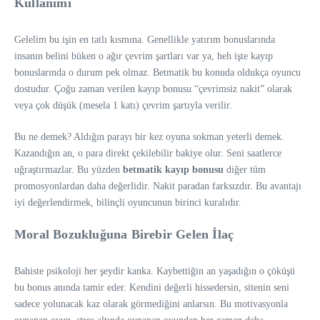
Kullanımı
Gelelim bu işin en tatlı kısmına. Genellikle yatırım bonuslarında
insanın belini büken o ağır çevrim şartları var ya, heh işte kayıp
bonuslarında o durum pek olmaz. Betmatik bu konuda oldukça oyuncu
dostudur. Çoğu zaman verilen kayıp bonusu “çevrimsiz nakit” olarak
veya çok düşük (mesela 1 katı) çevrim şartıyla verilir.
Bu ne demek? Aldığın parayı bir kez oyuna sokman yeterli demek.
Kazandığın an, o para direkt çekilebilir bakiye olur. Seni saatlerce
uğraştırmazlar. Bu yüzden
betmatik kayıp bonusu
diğer tüm
promosyonlardan daha değerlidir. Nakit paradan farksızdır. Bu avantajı
iyi değerlendirmek, bilinçli oyuncunun birinci kuralıdır.
Moral Bozukluğuna Birebir Gelen İlaç
Bahiste psikoloji her şeydir kanka. Kaybettiğin an yaşadığın o çöküşü
bu bonus anında tamir eder. Kendini değerli hissedersin, sitenin seni
sadece yolunacak kaz olarak görmediğini anlarsın. Bu motivasyonla