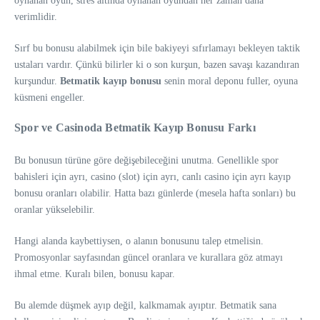
oynanan oyun, stres altında oynanan oyundan her zaman daha
verimlidir.
Sırf bu bonusu alabilmek için bile bakiyeyi sıfırlamayı bekleyen taktik
ustaları vardır. Çünkü bilirler ki o son kurşun, bazen savaşı kazandıran
kurşundur.
Betmatik kayıp bonusu
senin moral deponu fuller, oyuna
küsmeni engeller.
Spor ve Casinoda Betmatik Kayıp Bonusu Farkı
Bu bonusun türüne göre değişebileceğini unutma. Genellikle spor
bahisleri için ayrı, casino (slot) için ayrı, canlı casino için ayrı kayıp
bonusu oranları olabilir. Hatta bazı günlerde (mesela hafta sonları) bu
oranlar yükselebilir.
Hangi alanda kaybettiysen, o alanın bonusunu talep etmelisin.
Promosyonlar sayfasından güncel oranlara ve kurallara göz atmayı
ihmal etme. Kuralı bilen, bonusu kapar.
Bu alemde düşmek ayıp değil, kalkmamak ayıptır. Betmatik sana